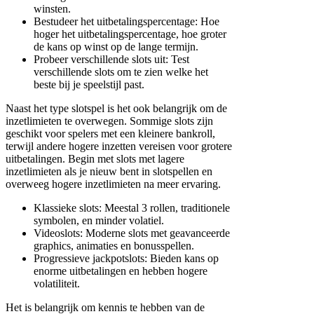
winsten.
Bestudeer het uitbetalingspercentage: Hoe
hoger het uitbetalingspercentage, hoe groter
de kans op winst op de lange termijn.
Probeer verschillende slots uit: Test
verschillende slots om te zien welke het
beste bij je speelstijl past.
Naast het type slotspel is het ook belangrijk om de
inzetlimieten te overwegen. Sommige slots zijn
geschikt voor spelers met een kleinere bankroll,
terwijl andere hogere inzetten vereisen voor grotere
uitbetalingen. Begin met slots met lagere
inzetlimieten als je nieuw bent in slotspellen en
overweeg hogere inzetlimieten na meer ervaring.
Klassieke slots: Meestal 3 rollen, traditionele
symbolen, en minder volatiel.
Videoslots: Moderne slots met geavanceerde
graphics, animaties en bonusspellen.
Progressieve jackpotslots: Bieden kans op
enorme uitbetalingen en hebben hogere
volatiliteit.
Het is belangrijk om kennis te hebben van de