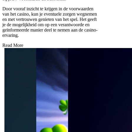
Door vooraf inzicht te krijgen in de voorwaarden
van het casino, kun je eventuele zorgen wegnemen
en met vertrouwen genieten van het spel. Het geeft
je de mogelijkheid om op een verantwoorde en
geïnformeerde manier deel te nemen aan de casino-
ervaring.
Read More