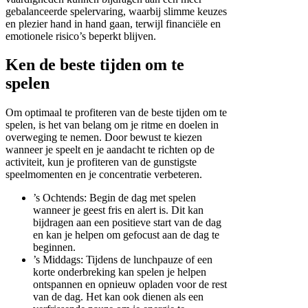
gebalanceerde spelervaring, waarbij slimme keuzes
en plezier hand in hand gaan, terwijl financiële en
emotionele risico’s beperkt blijven.
Ken de beste tijden om te
spelen
Om optimaal te profiteren van de beste tijden om te
spelen, is het van belang om je ritme en doelen in
overweging te nemen. Door bewust te kiezen
wanneer je speelt en je aandacht te richten op de
activiteit, kun je profiteren van de gunstigste
speelmomenten en je concentratie verbeteren.
’s Ochtends: Begin de dag met spelen
wanneer je geest fris en alert is. Dit kan
bijdragen aan een positieve start van de dag
en kan je helpen om gefocust aan de dag te
beginnen.
’s Middags: Tijdens de lunchpauze of een
korte onderbreking kan spelen je helpen
ontspannen en opnieuw opladen voor de rest
van de dag. Het kan ook dienen als een