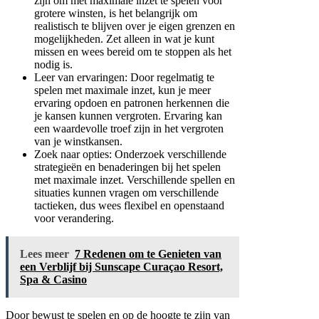
zijn om met maximale inzet te spelen voor
grotere winsten, is het belangrijk om
realistisch te blijven over je eigen grenzen en
mogelijkheden. Zet alleen in wat je kunt
missen en wees bereid om te stoppen als het
nodig is.
Leer van ervaringen: Door regelmatig te
spelen met maximale inzet, kun je meer
ervaring opdoen en patronen herkennen die
je kansen kunnen vergroten. Ervaring kan
een waardevolle troef zijn in het vergroten
van je winstkansen.
Zoek naar opties: Onderzoek verschillende
strategieën en benaderingen bij het spelen
met maximale inzet. Verschillende spellen en
situaties kunnen vragen om verschillende
tactieken, dus wees flexibel en openstaand
voor verandering.
Lees meer
7 Redenen om te Genieten van
een Verblijf bij Sunscape Curaçao Resort,
Spa & Casino
Door bewust te spelen en op de hoogte te zijn van