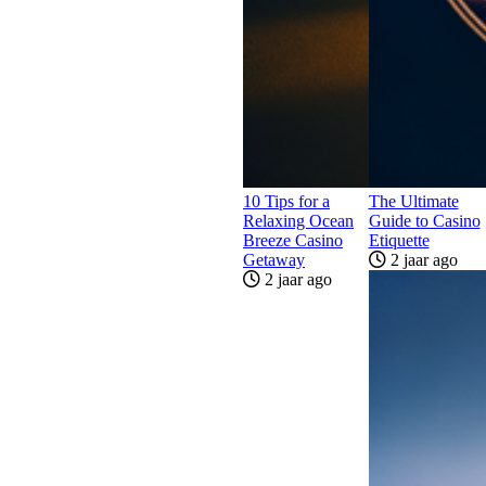
10 Tips for a
The Ultimate
Relaxing Ocean
Guide to Casino
Breeze Casino
Etiquette
Getaway
2 jaar ago
2 jaar ago