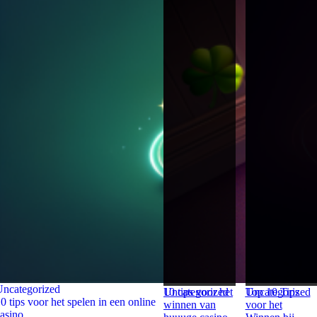
Uncategorized
Uncategorized
10 tips voor het
Uncategorized
Top 10 Tips
0 tips voor het spelen in een online
winnen van
voor het
asino