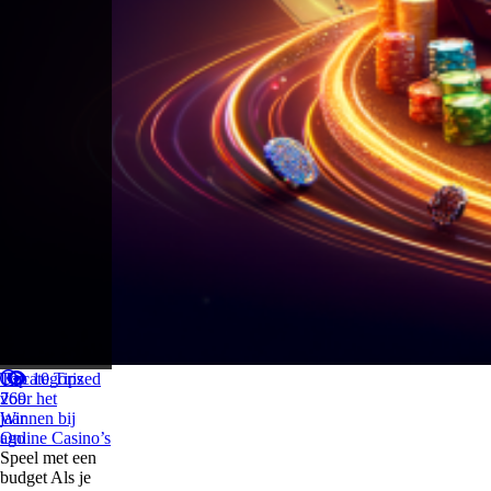
Uncategorized
Top 10 Tips
2
769
voor het
jaar
Winnen bij
ago
Online Casino’s
Speel met een
budget Als je