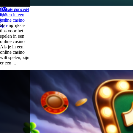
Uncategorized
10 tips voor het
2
816
spelen in een
jaar
online casino
ago
Belangrijkste
tips voor het
spelen in een
online casino
Als je in een
online casino
wilt spelen, zijn
er een ...