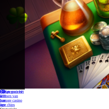
Uncategorized
10 tips voor het
2
888
winnen van
jaar
huuuge casino
ago
free chips