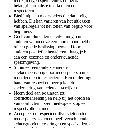
met zijn eigen spelintenties en het is
belangrijk om deze te erkennen en
respecteren.
Bied hulp aan medespelers die dat nodig
hebben. Dit kan variëren van het uitleggen
van spelregels tot het tonen van begrip voor
beginners.
Geef complimenten en erkenning aan
anderen wanneer ze een mooie hand hebben
of een goede beslissing nemen. Door
anderen positief te benaderen, draag je bij
aan een gezonde en ondersteunende
spelomgeving.
Stimuleer een ondersteunende
spelgemeenschap door medespelers aan te
moedigen en te respecteren. Een onderlinge
band van respect en begrip kan de
spelervaring van iedereen verrijken.
Neem deel aan pogingen tot
conflictbeheersing en help bij het oplossen
van conflicten tussen medespelers op een
respectvolle manier.
Accepteer en respecteer diversiteit onder
medespelers. Iedereen heeft verschillende
achtergronden, ervaringen en speelstijlen, en